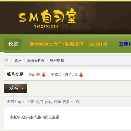
论坛
邀请码30元每个+客服微信：lin928148
立即
论坛
站务&专版
账号交易
账号交易
今日:
90
|
主题:
0
|
排名:
43
S
»
›
›
全部主题
最新
热门
热帖
精华
更多
本版块或指定的范围内尚无主题