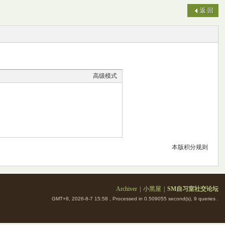
返 回
高级模式
本版积分规则
Archiver
|
小黑屋
|
SM自习室社交论坛
GMT+8, 2026-8-7 15:58
, Processed in 0.509055 second(s), 9 queries .