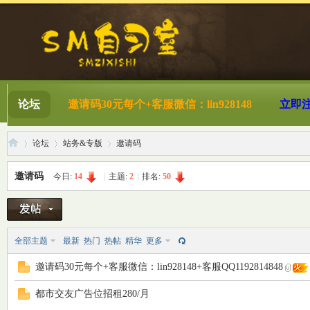
论坛
邀请码30元每个+客服微信：lin928148
立即
论坛
站务&专版
邀请码
邀请码
今日:
14
|
主题:
2
|
排名:
50
S
»
›
›
全部主题
最新
热门
热帖
精华
更多
邀请码30元每个+客服微信：lin928148+客服QQ1192814848
都市交友广告位招租280/月