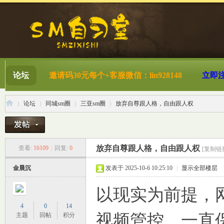
论坛
邀请码30元每个+客服微信：lin928148
立即
论坛
同城sm圈
三亚sm圈
放弃自尊跟人格，自由跟人权
S
»
›
›
›
放弃自尊跟人格，自由跟人权
查看:
16109
|
回复:
0
[复制链
金晨沉
发表于 2025-10-6 10:25:10
|
显示全部楼层
以现实为前提，
4
0
14
视频管控，一直
主题
回帖
积分