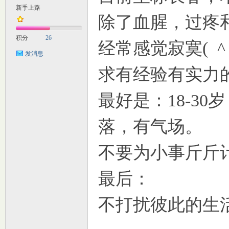
新手上路
除了血腥，过疼
M
积分
26
经常感觉寂寞( ^ 
发消息
求有经验有实力
最好是：18-3
落，有气场。
自
不要为小事斤斤
最后：
不打扰彼此的生
习