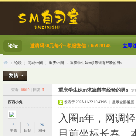
论坛
邀请码30元每个+客服微信：lin928148
立即
论坛
同城sm圈
重庆sm圈
重庆学生妹m求靠谱有经验的男s
S
»
›
›
›
重庆学生妹m求靠谱有经验的男s
查看:
18019
|
回复:
5
[复
西西小兔
发表于 2025-11-22 10:43:06
|
显示全部楼层
入圈n年，网调
5
0
26
目前坐标长春，本
主题
回帖
积分