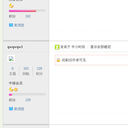
积分
162
发消息
交
qwqwqw1
发表于
半小时前
|
显示全部楼层
此帖仅作者可见
0
105
229
主题
回帖
积分
中级会员
论
积分
229
发消息