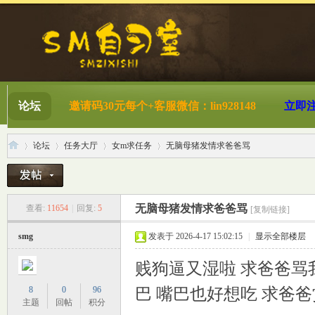
论坛
邀请码30元每个+客服微信：lin928148
立即
论坛
任务大厅
女m求任务
无脑母猪发情求爸爸骂
S
»
›
›
›
无脑母猪发情求爸爸骂
查看:
11654
|
回复:
5
[复制链接]
smg
发表于 2026-4-17 15:02:15
|
显示全部楼层
贱狗逼又湿啦 求爸爸骂
8
0
96
巴 嘴巴也好想吃 求爸
主题
回帖
积分