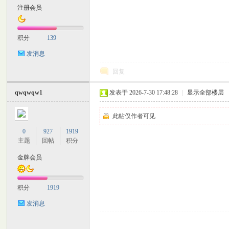
注册会员
M
积分
139
发消息
回复
qwqwqw1
发表于 2026-7-30 17:48:28
|
显示全部楼层
此帖仅作者可见
自
0
927
1919
主题
回帖
积分
金牌会员
积分
1919
发消息
习