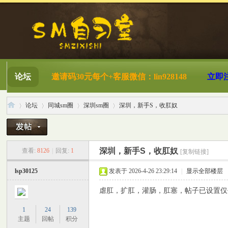
论坛
邀请码30元每个+客服微信：lin928148
立即
论坛
同城sm圈
深圳sm圈
深圳，新手S，收肛奴
S
»
›
›
›
深圳，新手S，收肛奴
查看:
8126
|
回复:
1
[复制链接]
lsp30125
发表于 2026-4-26 23:29:14
|
显示全部楼层
虐肛，扩肛，灌肠，肛塞，帖子已设置仅
1
24
139
主题
回帖
积分