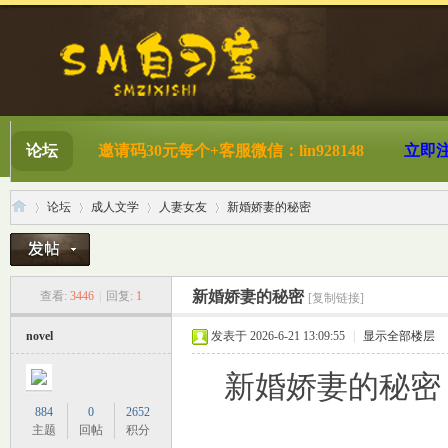
论坛
邀请码30元每个+客服微信：lin928148
立即
论坛
成人文学
人妻女友
新婚娇妻的秘密
S
»
›
›
›
新婚娇妻的秘密
查看:
3446
|
回复:
1
[复制链接]
novel
发表于 2026-6-21 13:09:55
|
显示全部楼层
新婚娇妻的秘密
884
0
2652
主题
回帖
积分