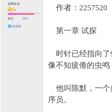
金牌会员
作者：2257520
M
积分
2652
发消息
第一章 试探
时针已经指向了9
自
像不知疲倦的虫鸣
他叫陈默，一个
序员。
习