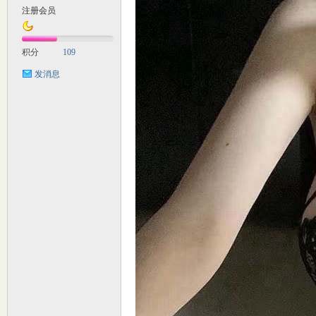
注册会员
M
积分
109
发消息
自
习