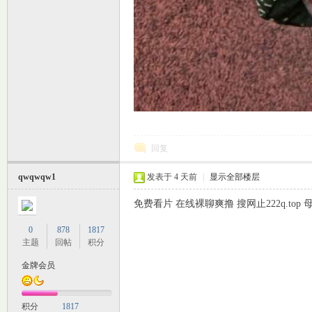
回复
qwqwqw1
发表于
4 天前
|
显示全部楼层
免费看片 在线裸聊爽撸 搜网止222q.to
0
878
1817
主题
回帖
积分
金牌会员
积分
1817