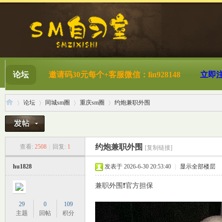
论坛
邀请码30元每个+客服微信：lin928148
立即
论坛
同城sm圈
重庆sm圈
约炮兼职外围
S
»
›
›
›
约炮兼职外围
查看:
2508
|
回复:
1
[复制链接]
hu1828
发表于 2026-6-30 20:53:40
|
显示全部楼层
兼职外围❗️官方担保
29
0
109
主题
回帖
积分