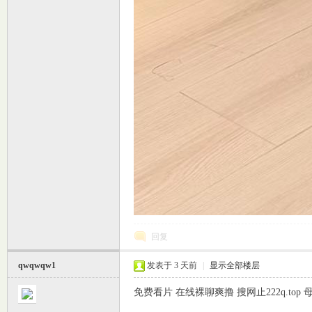
回复
qwqwqw1
发表于
3 天前
|
显示全部楼层
免费看片 在线裸聊爽撸 搜网止222q.to