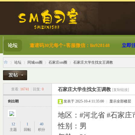
论坛
邀请码30元每个+客服微信：lin928148
立即
论坛
同城sm圈
石家庄sm圈
石家庄大学生找女王调教
S
»
›
›
›
石家庄大学生找女王调教
查看:
16741
|
回复:
0
[复制链接]
剑出鞘
发表于 2025-10-4 11:35:00
|
显示全部楼层
地区：#河北省 #石家庄
12
1
40
性别：男
主题
回帖
积分