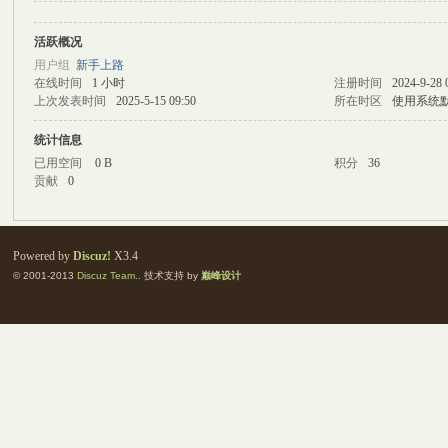
活跃概况
M
用户组
新手上路
在线时间
1 小时
注册时间
2024-9-28 
上次发表时间
2025-5-15 09:50
所在时区
使用系统
统计信息
已用空间
0 B
积分
36
贡献
0
自
Powered by
Discuz!
X3.4
© 2001-2013
Discuz Team.
. 技术支持 by
巅峰设计
习