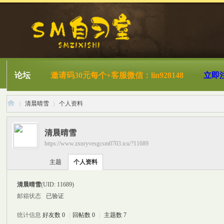
论坛
邀请码30元每个+客服微信：lin928148
立即
清晨晴雪
个人资料
清晨晴雪
https://www.zxnryvesgcsm0703.icu/?11689
S
›
›
主题
个人资料
清晨晴雪
(UID: 11689)
邮箱状态
已验证
统计信息
好友数 0
|
回帖数 0
|
主题数 7