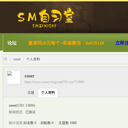
论坛
邀请码30元每个+客服微信：lin928148
立即
coser
个人资料
coser
https://www.zxnryvesgcsm0703.icu/?13886
S
›
›
主题
个人资料
coser
(UID: 13886)
邮箱状态
已验证
统计信息
好友数 0
|
回帖数 0
|
主题数 1088