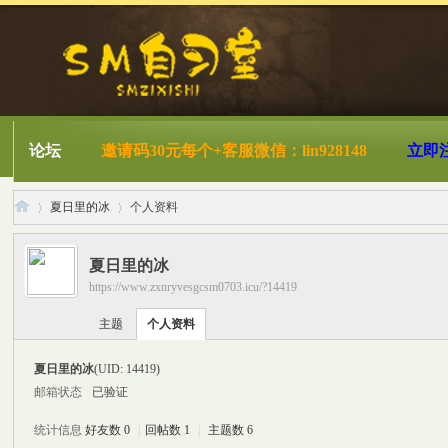
论坛
邀请码30元每个+客服微信：lin928148
立即
夏日里的冰
个人资料
夏日里的冰
https://www.zxnryvesgcsm0703.icu/?14419
S
›
›
主题
个人资料
夏日里的冰
(UID: 14419)
邮箱状态
已验证
统计信息
好友数 0
|
回帖数 1
|
主题数 6