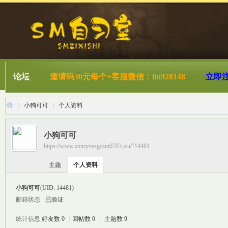
论坛
邀请码30元每个+客服微信：lin928148
立即
小狗可可
个人资料
小狗可可
https://www.zxnryvesgcsm0703.icu/?14481
S
›
›
主题
个人资料
小狗可可
(UID: 14481)
邮箱状态
已验证
统计信息
好友数 0
|
回帖数 0
|
主题数 9