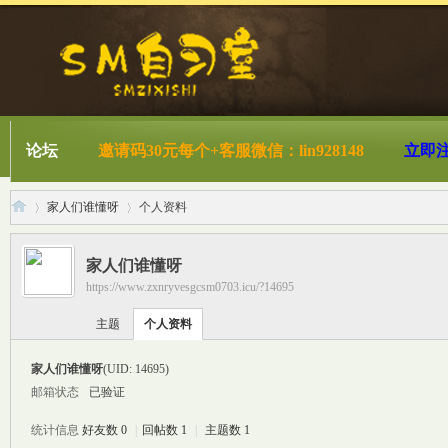
论坛
邀请码30元每个+客服微信：lin928148
立即
家人们谁懂呀
个人资料
家人们谁懂呀
https://www.zxnryvesgcsm0703.icu/?14695
S
›
›
主题
个人资料
家人们谁懂呀
(UID: 14695)
邮箱状态
已验证
统计信息
好友数 0
|
回帖数 1
|
主题数 1