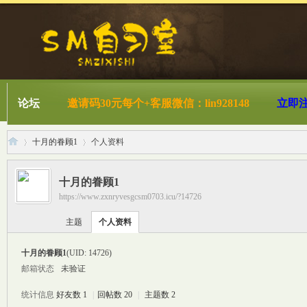
论坛
邀请码30元每个+客服微信：lin928148
立即
十月的眷顾1
个人资料
十月的眷顾1
https://www.zxnryvesgcsm0703.icu/?14726
S
›
›
主题
个人资料
十月的眷顾1
(UID: 14726)
邮箱状态
未验证
统计信息
好友数 1
|
回帖数 20
|
主题数 2