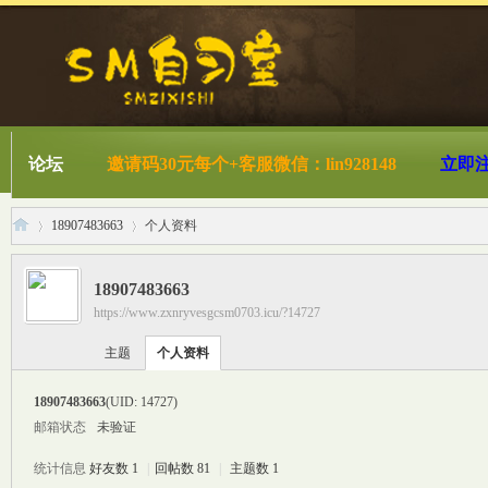
论坛
邀请码30元每个+客服微信：lin928148
立即
18907483663
个人资料
18907483663
https://www.zxnryvesgcsm0703.icu/?14727
S
›
›
主题
个人资料
18907483663
(UID: 14727)
邮箱状态
未验证
统计信息
好友数 1
|
回帖数 81
|
主题数 1