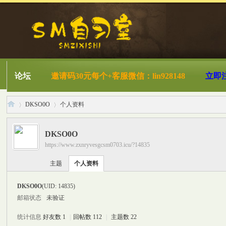
论坛
邀请码30元每个+客服微信：lin928148
立即
DKSO0O
个人资料
DKSO0O
https://www.zxnryvesgcsm0703.icu/?14835
S
›
›
主题
个人资料
DKSO0O
(UID: 14835)
邮箱状态
未验证
统计信息
好友数 1
|
回帖数 112
|
主题数 22