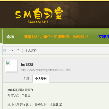
论坛
邀请码30元每个+客服微信：lin928148
立即
hu1828
个人资料
hu1828
https://www.zxnryvesgcsm0703.icu/?15067
S
›
›
主题
个人资料
hu1828
(UID: 15067)
邮箱状态
未验证
统计信息
好友数 1
|
回帖数 0
|
主题数 29