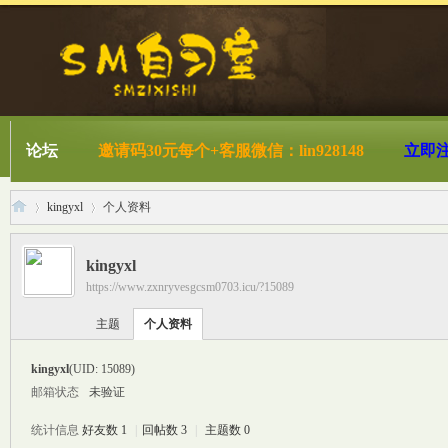
论坛
邀请码30元每个+客服微信：lin928148
立即
kingyxl
个人资料
kingyxl
https://www.zxnryvesgcsm0703.icu/?15089
S
›
›
主题
个人资料
kingyxl
(UID: 15089)
邮箱状态
未验证
统计信息
好友数 1
|
回帖数 3
|
主题数 0