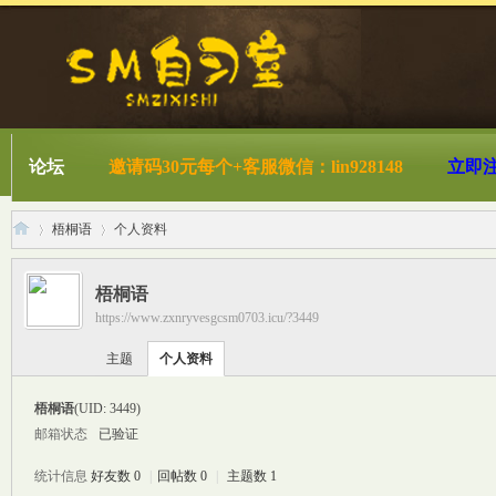
论坛
邀请码30元每个+客服微信：lin928148
立即
梧桐语
个人资料
梧桐语
https://www.zxnryvesgcsm0703.icu/?3449
S
›
›
主题
个人资料
梧桐语
(UID: 3449)
邮箱状态
已验证
统计信息
好友数 0
|
回帖数 0
|
主题数 1