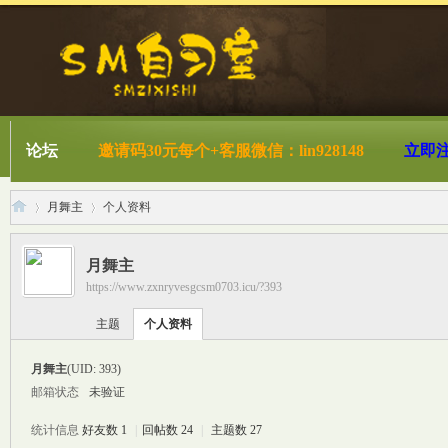
论坛
邀请码30元每个+客服微信：lin928148
立即
月舞主
个人资料
月舞主
https://www.zxnryvesgcsm0703.icu/?393
S
›
›
主题
个人资料
月舞主
(UID: 393)
邮箱状态
未验证
统计信息
好友数 1
|
回帖数 24
|
主题数 27