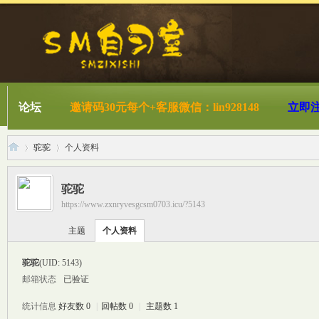
论坛
邀请码30元每个+客服微信：lin928148
立即
驼驼
个人资料
驼驼
https://www.zxnryvesgcsm0703.icu/?5143
S
›
›
主题
个人资料
驼驼
(UID: 5143)
邮箱状态
已验证
统计信息
好友数 0
|
回帖数 0
|
主题数 1