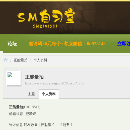
论坛
邀请码30元每个+客服微信：lin928148
立即
正能量拍
个人资料
正能量拍
https://www.zxnryvesgcsm0703.icu/?5515
S
›
›
主题
个人资料
正能量拍
(UID: 5515)
邮箱状态
已验证
统计信息
好友数 0
|
回帖数 0
|
主题数 1